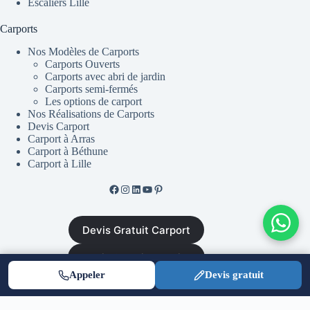
Escaliers Lille
Carports
Nos Modèles de Carports
Carports Ouverts
Carports avec abri de jardin
Carports semi-fermés
Les options de carport
Nos Réalisations de Carports
Devis Carport
Carport à Arras
Carport à Béthune
Carport à Lille
Facebook de ML Fusion
Instgram
LinkedIn
YouTube
Pinterest
Devis Gratuit Carport
Devis Gratuit Escalier
Appeler
Devis gratuit
Mentions Légales
•
CGV
•
Plan du site
•
Politique de
confidentialité
|
Equinoxal.fr