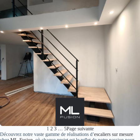
1
2
3
…
5
Page suivante
Découvrez notre vaste gamme de réalisations d’
escaliers sur mesure
chez
ML-Fusion
, où chaque projet est le reflet de notre passion pour