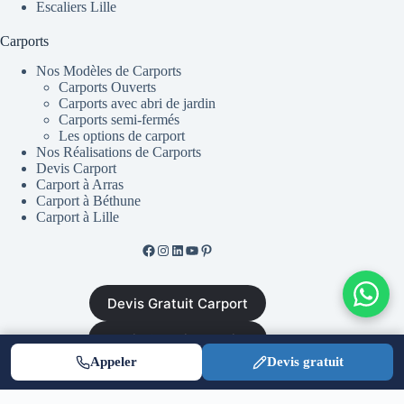
Escaliers Lille
Carports
Nos Modèles de Carports
Carports Ouverts
Carports avec abri de jardin
Carports semi-fermés
Les options de carport
Nos Réalisations de Carports
Devis Carport
Carport à Arras
Carport à Béthune
Carport à Lille
Facebook de ML Fusion
Instgram
LinkedIn
YouTube
Pinterest
Devis Gratuit Carport
Devis Gratuit Escalier
Appeler
Devis gratuit
Mentions Légales
•
CGV
•
Plan du site
•
Politique de
confidentialité
|
Equinoxal.fr