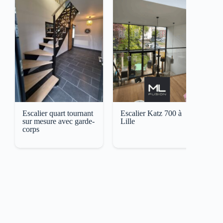
Escalier quart tournant
Escalier Katz 700 à
E
sur mesure avec garde-
Lille
T
corps