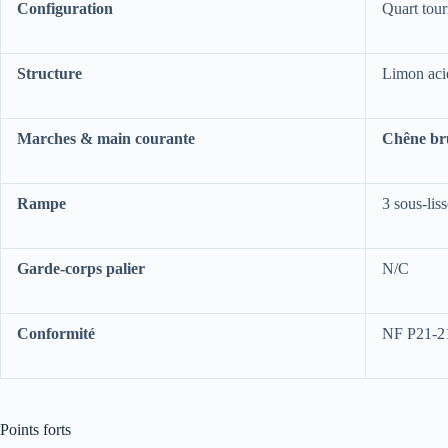
Configuration
Quart tou
Structure
Limon acie
Marches & main courante
Chêne br
Rampe
3 sous-lis
Garde-corps palier
N/C
Conformité
NF P21-211
Points forts