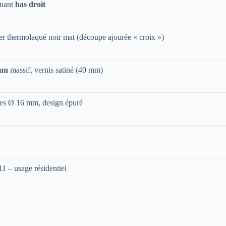
rnant
bas droit
r thermolaqué noir mat (découpe ajourée « croix »)
un
massif, vernis satiné (40 mm)
ses Ø 16 mm, design épuré
 – usage résidentiel