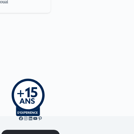
Douai
Facebook de ML Fusion
Instgram
LinkedIn
YouTube
Pinterest