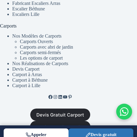
Fabricant Escaliers Arras
Escalier Béthune
Escaliers Lille
Carports
Nos Modèles de Carports
Carports Ouverts
Carports avec abri de jardin
Carports semi-fermés
Les options de carport
Nos Réalisations de Carports
Devis Carport
Carport à Arras
Carport à Béthune
Carport à Lille
Facebook de ML Fusion
Instgram
LinkedIn
YouTube
Pinterest
Devis Gratuit Carport
Devis Gratuit Escalier
Appeler
Devis gratuit
Mentions Légales
•
CGV
•
Plan du site
•
Politique de