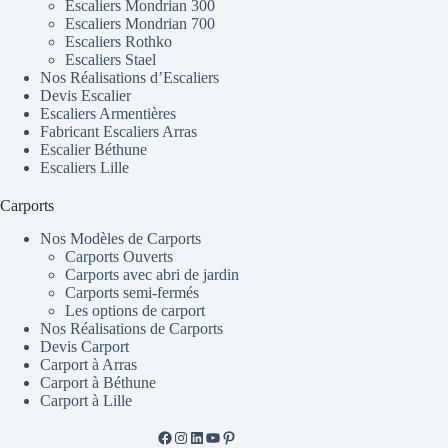
Escaliers Mondrian 300
Escaliers Mondrian 700
Escaliers Rothko
Escaliers Stael
Nos Réalisations d’Escaliers
Devis Escalier
Escaliers Armentières
Fabricant Escaliers Arras
Escalier Béthune
Escaliers Lille
Carports
Nos Modèles de Carports
Carports Ouverts
Carports avec abri de jardin
Carports semi-fermés
Les options de carport
Nos Réalisations de Carports
Devis Carport
Carport à Arras
Carport à Béthune
Carport à Lille
Facebook de ML Fusion
Instgram
LinkedIn
YouTube
Pinterest