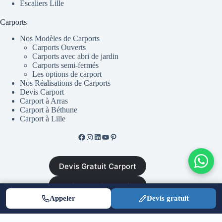
Escaliers Lille
Carports
Nos Modèles de Carports
Carports Ouverts
Carports avec abri de jardin
Carports semi-fermés
Les options de carport
Nos Réalisations de Carports
Devis Carport
Carport à Arras
Carport à Béthune
Carport à Lille
Facebook de ML Fusion
Instgram
LinkedIn
YouTube
Pinterest
Devis Gratuit Carport
Devis Gratuit Escalier
Appeler
Devis gratuit
Mentions Légales
•
CGV
•
Plan du site
•
Politique de
confidentialité
|
Equinoxal.fr