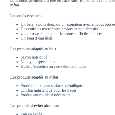
bons outils permettent d’être efficace sans risquer de rayer, d’abî
métal.
Les outils essentiels
Un balai à poils doux ou un aspirateur avec embout brosse
Des chiffons microfibres propres et non abrasifs
Une brosse souple pour les zones difficiles d’accès
Un seau d’eau tiède
Les produits adaptés au bois
Savon noir dilué
Nettoyant spécial bois
Huile d’entretien ou cire selon la finition
Les produits adaptés au métal
Produit doux pour surfaces métalliques
Chiffon antistatique pour les traces
Produit antirouille si nécessaire
Les produits à éviter absolument
Eau en excès