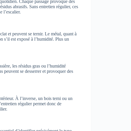
au quotidien. Chaque passage provoque des
ésidus abrasifs. Sans entretien régulier, ces
e l’escalier.
lat et peuvent se ternir. Le métal, quant à
on s’il est exposé à l’humidité. Plus un
ière, les résidus gras ou l’humidité
ns peuvent se desserrer et provoquer des
térieur. À l’inverse, un bois terni ou un
’entretien régulier permet donc de
lier.
sentiel d’identifier précisément le type