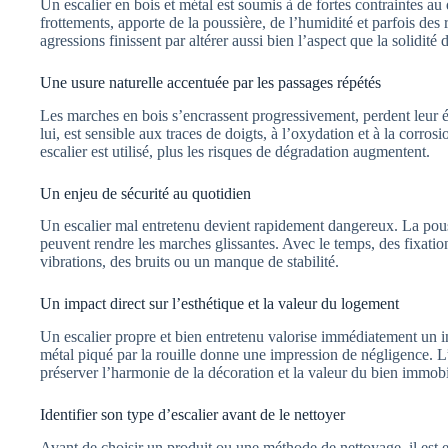
Un escalier en bois et métal est soumis à de fortes contraintes 
frottements, apporte de la poussière, de l’humidité et parfois des r
agressions finissent par altérer aussi bien l’aspect que la solidité d
Une usure naturelle accentuée par les passages répétés
Les marches en bois s’encrassent progressivement, perdent leur éc
lui, est sensible aux traces de doigts, à l’oxydation et à la corrosi
escalier est utilisé, plus les risques de dégradation augmentent.
Un enjeu de sécurité au quotidien
Un escalier mal entretenu devient rapidement dangereux. La pouss
peuvent rendre les marches glissantes. Avec le temps, des fixatio
vibrations, des bruits ou un manque de stabilité.
Un impact direct sur l’esthétique et la valeur du logement
Un escalier propre et bien entretenu valorise immédiatement un in
métal piqué par la rouille donne une impression de négligence. L
préserver l’harmonie de la décoration et la valeur du bien immobi
Identifier son type d’escalier avant de le nettoyer
Avant de choisir un produit ou une méthode de nettoyage, il est es