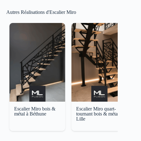
Autres Réalisations d'Escalier Miro
Escalier Miro bois &
Escalier Miro quart-
E
métal à Béthune
tournant bois & métal à
A
Lille
M