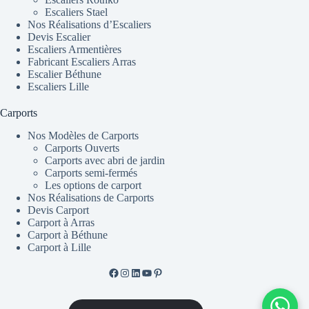
Escaliers Stael
Nos Réalisations d’Escaliers
Devis Escalier
Escaliers Armentières
Fabricant Escaliers Arras
Escalier Béthune
Escaliers Lille
Carports
Nos Modèles de Carports
Carports Ouverts
Carports avec abri de jardin
Carports semi-fermés
Les options de carport
Nos Réalisations de Carports
Devis Carport
Carport à Arras
Carport à Béthune
Carport à Lille
Facebook de ML Fusion
Instgram
LinkedIn
YouTube
Pinterest