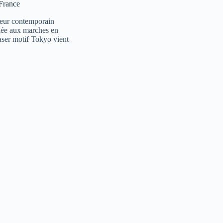
-France
rieur contemporain
ciée aux marches en
aser motif Tokyo vient
.