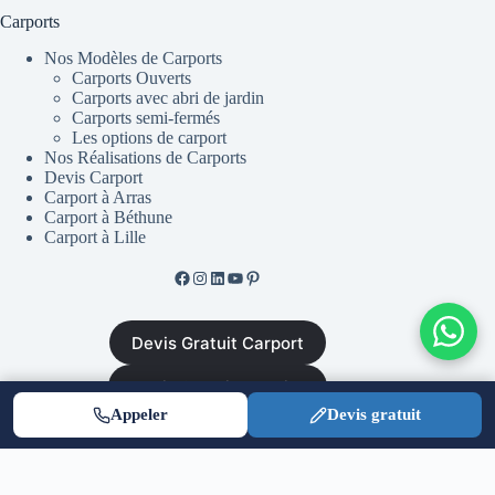
Carports
Nos Modèles de Carports
Carports Ouverts
Carports avec abri de jardin
Carports semi-fermés
Les options de carport
Nos Réalisations de Carports
Devis Carport
Carport à Arras
Carport à Béthune
Carport à Lille
Facebook de ML Fusion
Instgram
LinkedIn
YouTube
Pinterest
Devis Gratuit Carport
Devis Gratuit Escalier
Appeler
Devis gratuit
Mentions Légales
•
CGV
•
Plan du site
•
Politique de
confidentialité
|
Equinoxal.fr