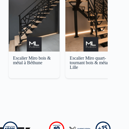
Escalier Miro bois &
Escalier Miro quart-
E
métal à Béthune
tournant bois & métal à
A
Lille
M