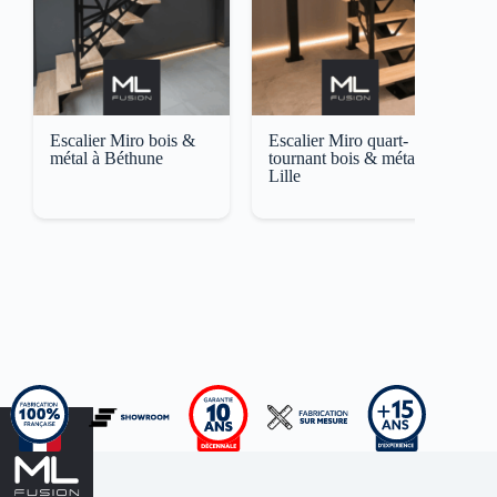
Escalier Miro bois &
Escalier Miro quart-
E
métal à Béthune
tournant bois & métal à
A
Lille
M