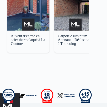
Auvent d’entrée en
Carport Aluminium
C
acier thermolaqué à La
Attenant – Réalisation
m
Couture
à Tourcoing
j