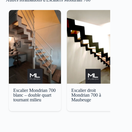
Escalier Mondrian 700
Escalier droit
E
blanc – double quart
Mondrian 700 à
i
tournant milieu
Maubeuge