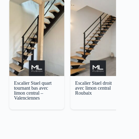
Escalier Stael quart
Escalier Stael droit
E
tournant bas avec
avec limon central
a
limon central –
Roubaix
D
Valenciennes