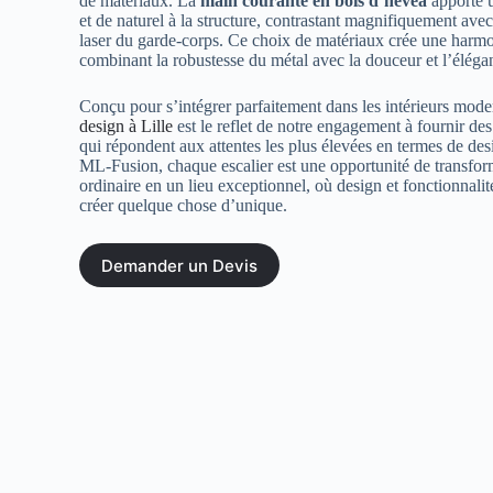
de matériaux. La
main courante en bois d’hévéa
apporte u
et de naturel à la structure, contrastant magnifiquement ave
laser du garde-corps. Ce choix de matériaux crée une harmo
combinant la robustesse du métal avec la douceur et l’éléga
Conçu pour s’intégrer parfaitement dans les intérieurs mode
design à Lille
est le reflet de notre engagement à fournir de
qui répondent aux attentes les plus élevées en termes de des
ML-Fusion, chaque escalier est une opportunité de transfo
ordinaire en un lieu exceptionnel, où design et fonctionnalit
créer quelque chose d’unique.
Demander un Devis