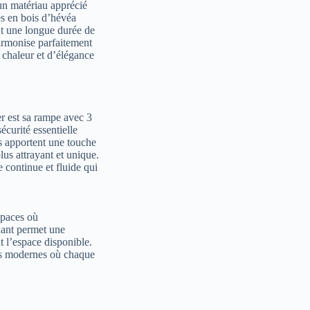
 un matériau apprécié
es en bois d’hévéa
nt une longue durée de
armonise parfaitement
e chaleur et d’élégance
er est sa rampe avec 3
écurité essentielle
s apportent une touche
lus attrayant et unique.
 continue et fluide qui
spaces où
rnant permet une
nt l’espace disponible.
nts modernes où chaque