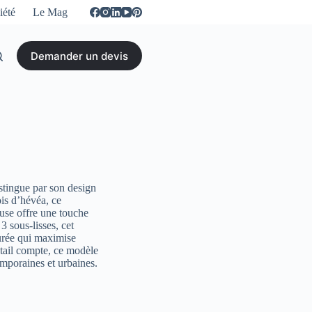
iété
Le Mag
Demander un devis
stingue par son design
ois d’hévéa, ce
euse offre une touche
3 sous-lisses, cet
purée qui maximise
étail compte, ce modèle
emporaines et urbaines.