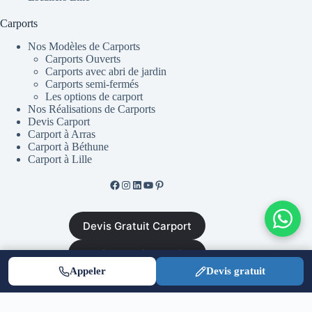
Carports
Nos Modèles de Carports
Carports Ouverts
Carports avec abri de jardin
Carports semi-fermés
Les options de carport
Nos Réalisations de Carports
Devis Carport
Carport à Arras
Carport à Béthune
Carport à Lille
Facebook de ML Fusion
Instgram
LinkedIn
YouTube
Pinterest
Devis Gratuit Carport
Devis Gratuit Escalier
Appeler
Devis gratuit
Mentions Légales
•
CGV
•
Plan du site
•
Politique de
confidentialité
|
Equinoxal.fr