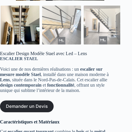
Escalier Design Modèle Stael avec Led – Lens
ESCALIER STAEL
Voici une de nos dernières réalisations : un
escalier sur
mesure modèle Stael
, installé dans une maison moderne à
Lens
, située dans le Nord-Pas-de-Calais. Cet escalier allie
design contemporain
et
fonctionnalité
, offrant un style
unique qui sublime l’intérieur de la maison.
Demander un Devis
Caractéristiques et Matériaux
Cet
escalier quart tournant
combine le
bois
et le
métal
,