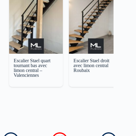
Escalier Stael quart
Escalier Stael droit
E
tournant bas avec
avec limon central
a
limon central –
Roubaix
D
Valenciennes