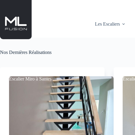
Passer
au
contenu
Les Escaliers
Nos Dernières Réalisations
Escalier Miro à Santes
Escali