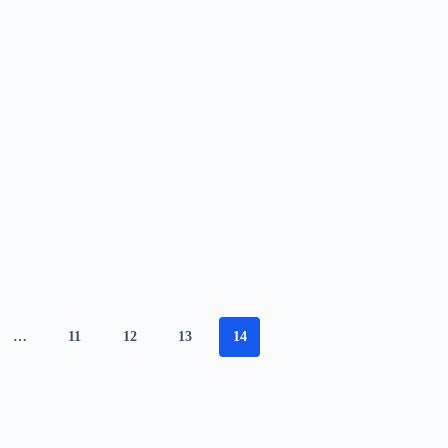
…
11
12
13
14