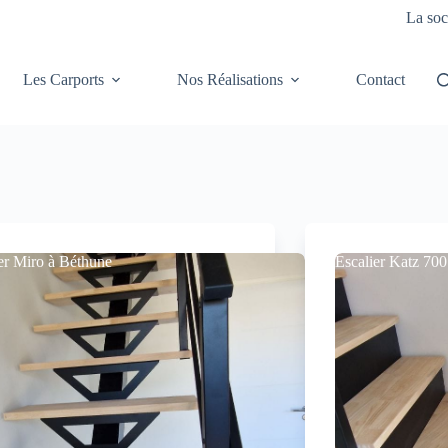
La soc
Les Carports
Nos Réalisations
Contact
er Miro à Béthune
Escalier Katz 700