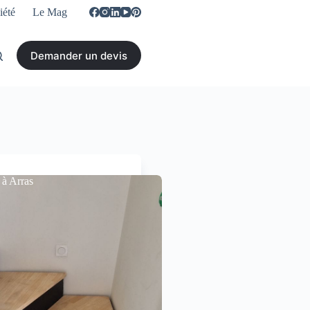
iété
Le Mag
Demander un devis
 à Arras