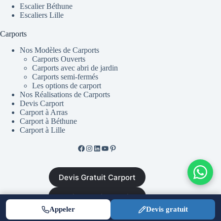
Escalier Béthune
Escaliers Lille
Carports
Nos Modèles de Carports
Carports Ouverts
Carports avec abri de jardin
Carports semi-fermés
Les options de carport
Nos Réalisations de Carports
Devis Carport
Carport à Arras
Carport à Béthune
Carport à Lille
Facebook de ML Fusion
Instgram
LinkedIn
YouTube
Pinterest
Devis Gratuit Carport
Devis Gratuit Escalier
Appeler
Devis gratuit
Mentions Légales
•
CGV
•
Plan du site
•
Politique de
confidentialité
|
Equinoxal.fr