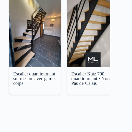
Escalier quart tournant
Escalier Katz 700
E
sur mesure avec garde-
quart tournant • Nord-
L
corps
Pas-de-Calais